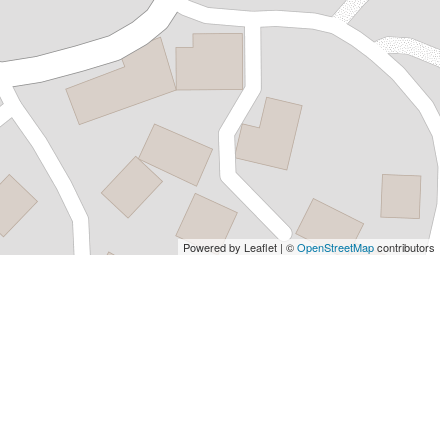
Powered by Leaflet | ©
OpenStreetMap
contributors