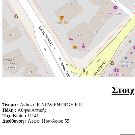
Στοιχ
Όνομα :
Avin - GR NEW ENERGY Ε.Ε.
Πόλη :
Αθήνα Αττικής
Ταχ. Κώδ. :
11141
Διεύθυνση :
Λεωφ. Ηρακλείου 55