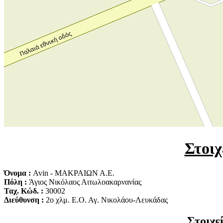
Στοιχ
Όνομα :
Avin - ΜΑΚΡΑΙΩΝ Α.Ε.
Πόλη :
Άγιος Νικόλαος Αιτωλοακαρνανίας
Ταχ. Κώδ. :
30002
Διεύθυνση :
2ο χλμ. Ε.Ο. Αγ. Νικολάου-Λευκάδας
Στοιχε